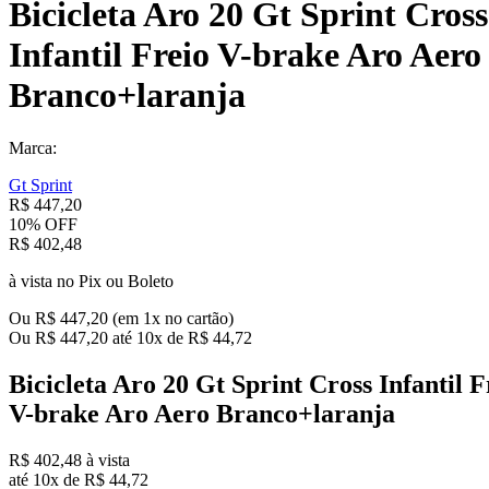
Bicicleta Aro 20 Gt Sprint Cross
Infantil Freio V-brake Aro Aero
Branco+laranja
Marca:
Gt Sprint
R$
447
,
20
10%
OFF
R$
402
,
48
à vista no Pix ou Boleto
Ou
R$
447
,
20
(em
1
x no cartão)
Ou
R$
447
,
20
até
10
x de
R$
44
,
72
Bicicleta Aro 20 Gt Sprint Cross Infantil F
V-brake Aro Aero Branco+laranja
R$
402
,
48
à vista
até
10
x de
R$
44
,
72