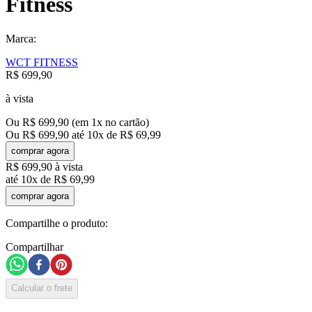
Fitness
Marca:
WCT FITNESS
R$
699
,
90
à vista
Ou
R$
699
,
90
(em
1
x no cartão)
Ou
R$
699
,
90
até
10
x de
R$
69
,
99
comprar agora
R$
699
,
90
à vista
até
10
x de
R$
69
,
99
comprar agora
Compartilhe o produto:
Compartilhar
Calcular o frete