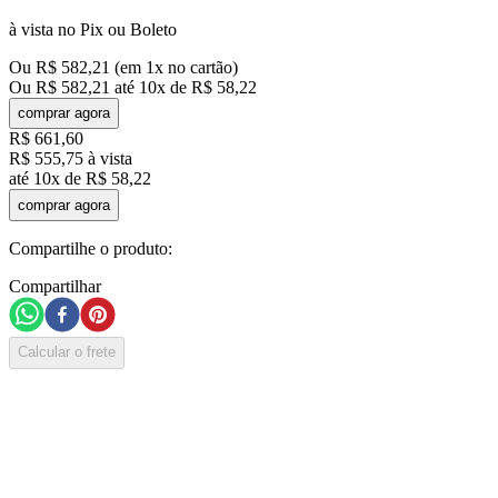
à vista no Pix ou Boleto
Ou
R$
582
,
21
(em
1
x no cartão)
Ou
R$
582
,
21
até
10
x de
R$
58
,
22
comprar agora
R$
661
,
60
R$
555
,
75
à vista
até
10
x de
R$
58
,
22
comprar agora
Compartilhe o produto:
Compartilhar
Calcular o frete