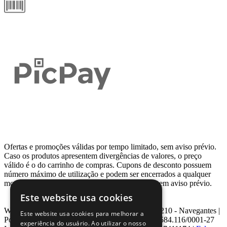
Ofertas e promoções válidas por tempo limitado, sem aviso prévio.
Caso os produtos apresentem divergências de valores, o preço
válido é o do carrinho de compras. Cupons de desconto possuem
número máximo de utilização e podem ser encerrados a qualquer
momento, de acordo com sua disponibilidade e sem aviso prévio.
Este website usa cookies
Webcontinental LTDA | Travessa Venezuela, Nº 210 - Navegantes |
Este website usa cookies para melhorar a
Porto Alegre - RS - CEP: 90.240-220 CNPJ: 08.584.116/0001-27
experiência do usuário. Ao utilizar o nosso