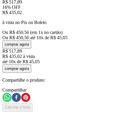
R$
517
,
89
16%
OFF
R$
435
,
02
à vista no Pix ou Boleto
Ou
R$
450
,
56
(em
1
x no cartão)
Ou
R$
450
,
56
até
10
x de
R$
45
,
05
comprar agora
R$
517
,
89
R$
435
,
02
à vista
até
10
x de
R$
45
,
05
comprar agora
Compartilhe o produto:
Compartilhar
Calcular o frete