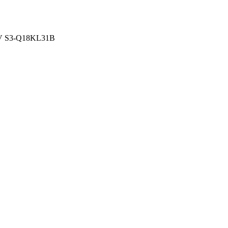
20V S3-Q18KL31B