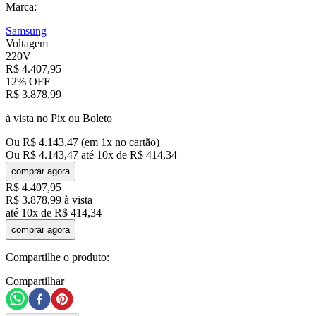
Marca:
Samsung
Voltagem
220V
R$
4
.
407
,
95
12%
OFF
R$
3
.
878
,
99
à vista no Pix ou Boleto
Ou
R$
4
.
143
,
47
(em
1
x no cartão)
Ou
R$
4
.
143
,
47
até
10
x de
R$
414
,
34
comprar agora
R$
4
.
407
,
95
R$
3
.
878
,
99
à vista
até
10
x de
R$
414
,
34
comprar agora
Compartilhe o produto:
Compartilhar