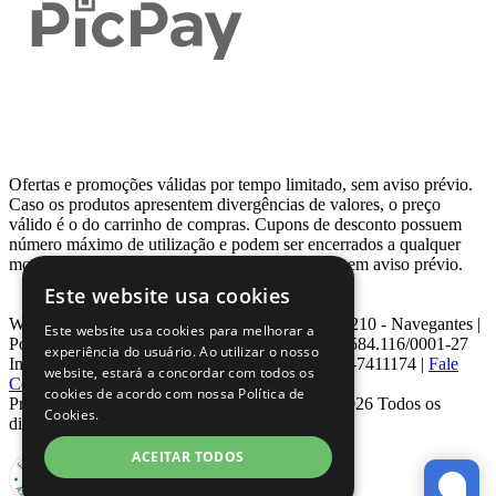
Ofertas e promoções válidas por tempo limitado, sem aviso prévio.
Caso os produtos apresentem divergências de valores, o preço
válido é o do carrinho de compras. Cupons de desconto possuem
número máximo de utilização e podem ser encerrados a qualquer
momento, de acordo com sua disponibilidade e sem aviso prévio.
Este website usa cookies
Webcontinental LTDA | Travessa Venezuela, Nº 210 - Navegantes |
Este website usa cookies para melhorar a
Porto Alegre - RS - CEP: 90.240-220 CNPJ: 08.584.116/0001-27
experiência do usuário. Ao utilizar o nosso
Inscrição Estadual: 0963171399 | Telefone: 0800-7411174 |
Fale
website, estará a concordar com todos os
Conosco
|
ouvidoria@webcontinental.com.br
cookies de acordo com nossa Política de
Proibida reprodução total ou parcial | © 2007 - 2026 Todos os
Cookies.
direitos reservados - WebContinental
ACEITAR TODOS