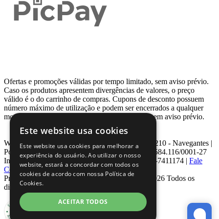
Ofertas e promoções válidas por tempo limitado, sem aviso prévio.
Caso os produtos apresentem divergências de valores, o preço
válido é o do carrinho de compras. Cupons de desconto possuem
número máximo de utilização e podem ser encerrados a qualquer
momento, de acordo com sua disponibilidade e sem aviso prévio.
Este website usa cookies
Webcontinental LTDA | Travessa Venezuela, Nº 210 - Navegantes |
Este website usa cookies para melhorar a
Porto Alegre - RS - CEP: 90.240-220 CNPJ: 08.584.116/0001-27
experiência do usuário. Ao utilizar o nosso
Inscrição Estadual: 0963171399 | Telefone: 0800-7411174 |
Fale
website, estará a concordar com todos os
Conosco
|
ouvidoria@webcontinental.com.br
cookies de acordo com nossa Política de
Proibida reprodução total ou parcial | © 2007 - 2026 Todos os
Cookies.
direitos reservados - WebContinental
ACEITAR TODOS