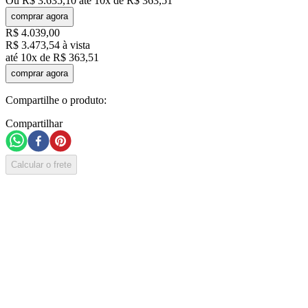
Ou
R$
3
.
635
,
10
até
10
x de
R$
363
,
51
comprar agora
R$
4
.
039
,
00
R$
3
.
473
,
54
à vista
até
10
x de
R$
363
,
51
comprar agora
Compartilhe o produto:
Compartilhar
Calcular o frete