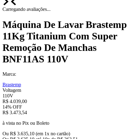
Carregando avaliações...
Máquina De Lavar Brastemp
11Kg Titanium Com Super
Remoção De Manchas
BNF11AS 110V
Marca:
Brastemp
Voltagem
110V
R$
4
.
039
,
00
14%
OFF
R$
3
.
473
,
54
à vista no Pix ou Boleto
Ou
R$
3
.
635
,
10
(em
1
x no cartão)