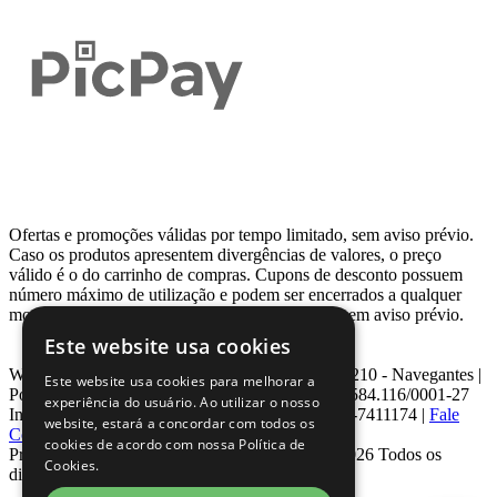
Ofertas e promoções válidas por tempo limitado, sem aviso prévio.
Caso os produtos apresentem divergências de valores, o preço
válido é o do carrinho de compras. Cupons de desconto possuem
número máximo de utilização e podem ser encerrados a qualquer
momento, de acordo com sua disponibilidade e sem aviso prévio.
Este website usa cookies
Webcontinental LTDA | Travessa Venezuela, Nº 210 - Navegantes |
Este website usa cookies para melhorar a
Porto Alegre - RS - CEP: 90.240-220 CNPJ: 08.584.116/0001-27
experiência do usuário. Ao utilizar o nosso
Inscrição Estadual: 0963171399 | Telefone: 0800-7411174 |
Fale
website, estará a concordar com todos os
Conosco
|
ouvidoria@webcontinental.com.br
cookies de acordo com nossa Política de
Proibida reprodução total ou parcial | © 2007 - 2026 Todos os
Cookies.
direitos reservados - WebContinental