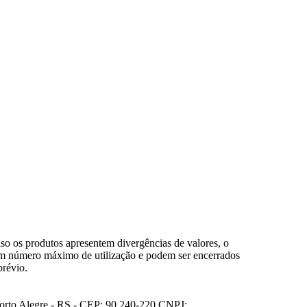
so os produtos apresentem divergências de valores, o
em número máximo de utilização e podem ser encerrados
prévio.
Porto Alegre - RS - CEP: 90.240-220 CNPJ: