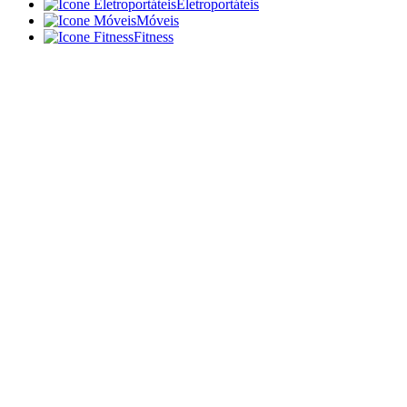
Eletroportáteis
Móveis
Fitness