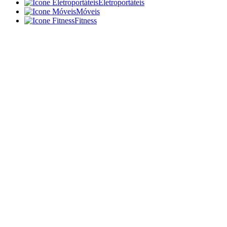
Eletroportáteis
Móveis
Fitness