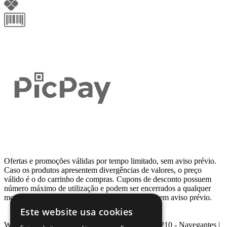
Ofertas e promoções válidas por tempo limitado, sem aviso prévio.
Caso os produtos apresentem divergências de valores, o preço
válido é o do carrinho de compras. Cupons de desconto possuem
número máximo de utilização e podem ser encerrados a qualquer
momento, de acordo com sua disponibilidade e sem aviso prévio.
Este website usa cookies
Webcontinental LTDA | Travessa Venezuela, Nº 210 - Navegantes |