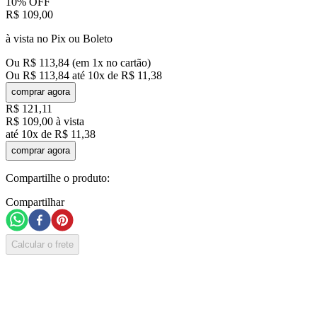
10%
OFF
R$
109
,
00
à vista no Pix ou Boleto
Ou
R$
113
,
84
(em
1
x no cartão)
Ou
R$
113
,
84
até
10
x de
R$
11
,
38
comprar agora
R$
121
,
11
R$
109
,
00
à vista
até
10
x de
R$
11
,
38
comprar agora
Compartilhe o produto:
Compartilhar
Calcular o frete