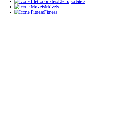
Eletroportáteis
Móveis
Fitness