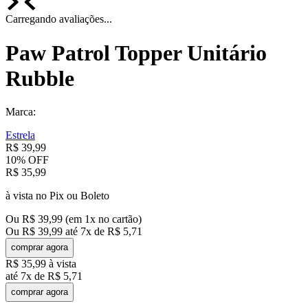
Carregando avaliações...
Paw Patrol Topper Unitário
Rubble
Marca:
Estrela
R$
39
,
99
10%
OFF
R$
35
,
99
à vista no Pix ou Boleto
Ou
R$
39
,
99
(em
1
x no cartão)
Ou
R$
39
,
99
até
7
x de
R$
5
,
71
comprar agora
R$
35
,
99
à vista
até
7
x de
R$
5
,
71
comprar agora