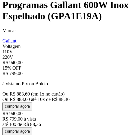
Programas Gallant 600W Inox
Espelhado (GPA1E19A)
Marca:
Gallant
Voltagem
110V
220V
R$
940
,
00
15%
OFF
R$
799
,
00
à vista no Pix ou Boleto
Ou
R$
883
,
60
(em
1
x no cartão)
Ou
R$
883
,
60
até
10
x de
R$
88
,
36
comprar agora
R$
940
,
00
R$
799
,
00
à vista
até
10
x de
R$
88
,
36
comprar agora