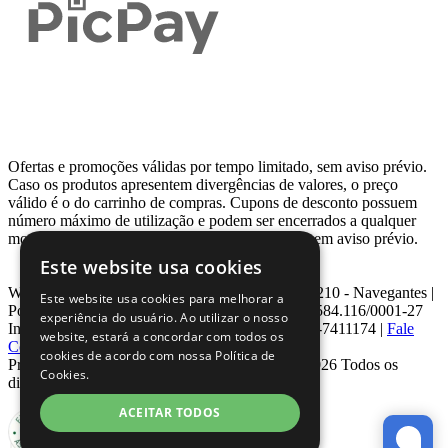
Ofertas e promoções válidas por tempo limitado, sem aviso prévio.
Caso os produtos apresentem divergências de valores, o preço
válido é o do carrinho de compras. Cupons de desconto possuem
número máximo de utilização e podem ser encerrados a qualquer
momento, de acordo com sua disponibilidade e sem aviso prévio.
Este website usa cookies
Webcontinental LTDA | Travessa Venezuela, Nº 210 - Navegantes |
Este website usa cookies para melhorar a
Porto Alegre - RS - CEP: 90.240-220 CNPJ: 08.584.116/0001-27
experiência do usuário. Ao utilizar o nosso
Inscrição Estadual: 0963171399 | Telefone: 0800-7411174 |
Fale
website, estará a concordar com todos os
Conosco
|
ouvidoria@webcontinental.com.br
cookies de acordo com nossa Política de
Proibida reprodução total ou parcial | © 2007 - 2026 Todos os
Cookies.
direitos reservados - WebContinental
ACEITAR TODOS