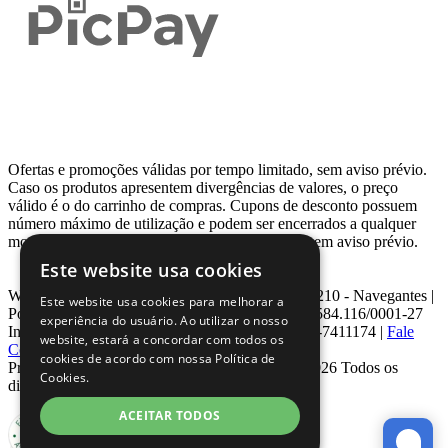
Ofertas e promoções válidas por tempo limitado, sem aviso prévio.
Caso os produtos apresentem divergências de valores, o preço
válido é o do carrinho de compras. Cupons de desconto possuem
número máximo de utilização e podem ser encerrados a qualquer
momento, de acordo com sua disponibilidade e sem aviso prévio.
Este website usa cookies
Webcontinental LTDA | Travessa Venezuela, Nº 210 - Navegantes |
Este website usa cookies para melhorar a
Porto Alegre - RS - CEP: 90.240-220 CNPJ: 08.584.116/0001-27
experiência do usuário. Ao utilizar o nosso
Inscrição Estadual: 0963171399 | Telefone: 0800-7411174 |
Fale
website, estará a concordar com todos os
Conosco
|
ouvidoria@webcontinental.com.br
cookies de acordo com nossa Política de
Proibida reprodução total ou parcial | © 2007 - 2026 Todos os
Cookies.
direitos reservados - WebContinental
ACEITAR TODOS