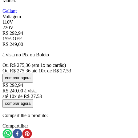
Marca:
Gallant
Voltagem
110V
220V
R$
292
,
94
15%
OFF
R$
249
,
00
à vista no Pix ou Boleto
Ou
R$
275
,
36
(em
1
x no cartão)
Ou
R$
275
,
36
até
10
x de
R$
27
,
53
comprar agora
R$
292
,
94
R$
249
,
00
à vista
até
10
x de
R$
27
,
53
comprar agora
Compartilhe o produto:
Compartilhar