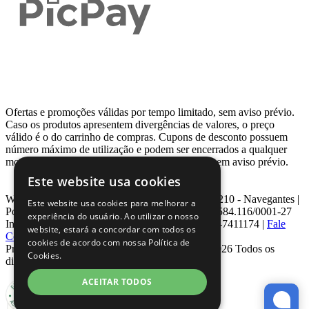
Ofertas e promoções válidas por tempo limitado, sem aviso prévio.
Caso os produtos apresentem divergências de valores, o preço
válido é o do carrinho de compras. Cupons de desconto possuem
número máximo de utilização e podem ser encerrados a qualquer
momento, de acordo com sua disponibilidade e sem aviso prévio.
Este website usa cookies
Webcontinental LTDA | Travessa Venezuela, Nº 210 - Navegantes |
Este website usa cookies para melhorar a
Porto Alegre - RS - CEP: 90.240-220 CNPJ: 08.584.116/0001-27
experiência do usuário. Ao utilizar o nosso
Inscrição Estadual: 0963171399 | Telefone: 0800-7411174 |
Fale
website, estará a concordar com todos os
Conosco
|
ouvidoria@webcontinental.com.br
cookies de acordo com nossa Política de
Proibida reprodução total ou parcial | © 2007 - 2026 Todos os
Cookies.
direitos reservados - WebContinental
ACEITAR TODOS