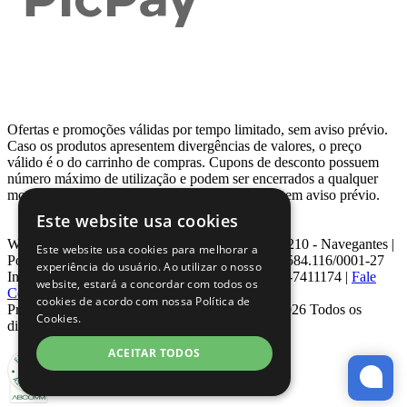
Ofertas e promoções válidas por tempo limitado, sem aviso prévio.
Caso os produtos apresentem divergências de valores, o preço
válido é o do carrinho de compras. Cupons de desconto possuem
número máximo de utilização e podem ser encerrados a qualquer
momento, de acordo com sua disponibilidade e sem aviso prévio.
Este website usa cookies
Webcontinental LTDA | Travessa Venezuela, Nº 210 - Navegantes |
Este website usa cookies para melhorar a
Porto Alegre - RS - CEP: 90.240-220 CNPJ: 08.584.116/0001-27
experiência do usuário. Ao utilizar o nosso
Inscrição Estadual: 0963171399 | Telefone: 0800-7411174 |
Fale
website, estará a concordar com todos os
Conosco
|
ouvidoria@webcontinental.com.br
cookies de acordo com nossa Política de
Proibida reprodução total ou parcial | © 2007 - 2026 Todos os
Cookies.
direitos reservados - WebContinental
ACEITAR TODOS