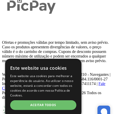
Ofertas e promoções válidas por tempo limitado, sem aviso prévio.
Caso os produtos apresentem divergências de valores, o preço
válido é o do carrinho de compras. Cupons de desconto possuem
número máximo de utilização e podem ser encerrados a qualquer
momento, de acordo com sua disponibilidade e sem aviso prévio.
Este website usa cookies
Webcontinental LTDA | Travessa Venezuela, Nº 210 - Navegantes |
Este website usa cookies para melhorar a
Porto Alegre - RS - CEP: 90.240-220 CNPJ: 08.584.116/0001-27
experiência do usuário. Ao utilizar o nosso
Inscrição Estadual: 0963171399 | Telefone: 0800-7411174 |
Fale
website, estará a concordar com todos os
Conosco
|
ouvidoria@webcontinental.com.br
cookies de acordo com nossa Política de
Proibida reprodução total ou parcial | © 2007 - 2026 Todos os
Cookies.
direitos reservados - WebContinental
ACEITAR TODOS