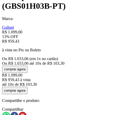
(GBS01H03B-PT)
Marca:
Gallant
R$
1
.
099
,
00
13%
OFF
R$
959
,
43
à vista no Pix ou Boleto
Ou
R$
1
.
033
,
06
(em
1
x no cartão)
Ou
R$
1
.
033
,
06
até
10
x de
R$
103
,
30
comprar agora
R$
1
.
099
,
00
R$
959
,
43
à vista
até
10
x de
R$
103
,
30
comprar agora
Compartilhe o produto:
Compartilhar