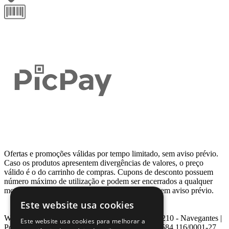
Ofertas e promoções válidas por tempo limitado, sem aviso prévio.
Caso os produtos apresentem divergências de valores, o preço
válido é o do carrinho de compras. Cupons de desconto possuem
número máximo de utilização e podem ser encerrados a qualquer
momento, de acordo com sua disponibilidade e sem aviso prévio.
Este website usa cookies
Webcontinental LTDA | Travessa Venezuela, Nº 210 - Navegantes |
Este website usa cookies para melhorar a
Porto Alegre - RS - CEP: 90.240-220 CNPJ: 08.584.116/0001-27