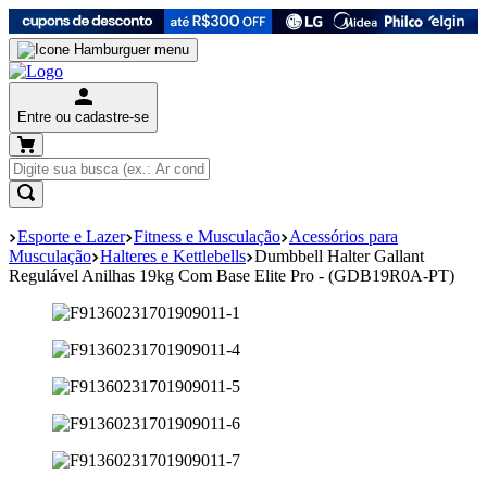
Entre ou cadastre-se
Esporte e Lazer
Fitness e Musculação
Acessórios para
Musculação
Halteres e Kettlebells
Dumbbell Halter Gallant
Regulável Anilhas 19kg Com Base Elite Pro - (GDB19R0A-PT)