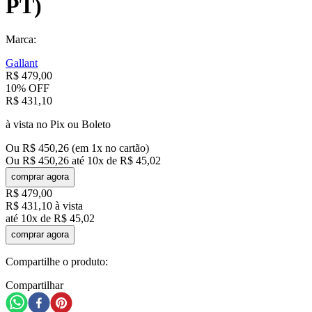
PT)
Marca:
Gallant
R$
479
,
00
10%
OFF
R$
431
,
10
à vista no Pix ou Boleto
Ou
R$
450
,
26
(em
1
x no cartão)
Ou
R$
450
,
26
até
10
x de
R$
45
,
02
comprar agora
R$
479
,
00
R$
431
,
10
à vista
até
10
x de
R$
45
,
02
comprar agora
Compartilhe o produto:
Compartilhar