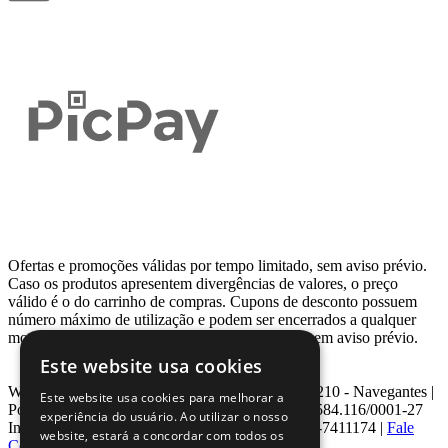
Ofertas e promoções válidas por tempo limitado, sem aviso prévio.
Caso os produtos apresentem divergências de valores, o preço
válido é o do carrinho de compras. Cupons de desconto possuem
número máximo de utilização e podem ser encerrados a qualquer
momento, de acordo com sua disponibilidade e sem aviso prévio.
Este website usa cookies
Webcontinental LTDA | Travessa Venezuela, Nº 210 - Navegantes |
Este website usa cookies para melhorar a
Porto Alegre - RS - CEP: 90.240-220 CNPJ: 08.584.116/0001-27
experiência do usuário. Ao utilizar o nosso
Inscrição Estadual: 0963171399 | Telefone: 0800-7411174 |
Fale
website, estará a concordar com todos os
Conosco
|
ouvidoria@webcontinental.com.br