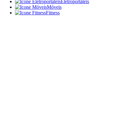
Eletroportáteis
Móveis
Fitness