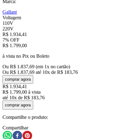
Marca:
Gallant
Voltagem
110V
220V
R$
1
.
934
,
41
7%
OFF
R$
1
.
799
,
00
à vista no Pix ou Boleto
Ou
R$
1
.
837
,
69
(em
1
x no cartão)
Ou
R$
1
.
837
,
69
até
10
x de
R$
183
,
76
comprar agora
R$
1
.
934
,
41
R$
1
.
799
,
00
à vista
até
10
x de
R$
183
,
76
comprar agora
Compartilhe o produto:
Compartilhar