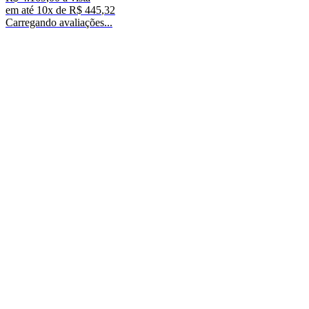
em até
10
x de
R$
445
,
32
Carregando avaliações...