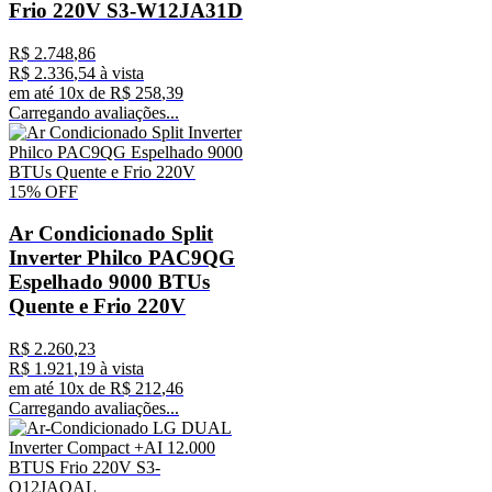
Frio 220V S3-W12JA31D
R$
2
.
748
,
86
R$
2
.
336
,
54
à vista
em até
10
x de
R$
258
,
39
Carregando avaliações...
15%
OFF
Ar Condicionado Split
Inverter Philco PAC9QG
Espelhado 9000 BTUs
Quente e Frio 220V
R$
2
.
260
,
23
R$
1
.
921
,
19
à vista
em até
10
x de
R$
212
,
46
Carregando avaliações...