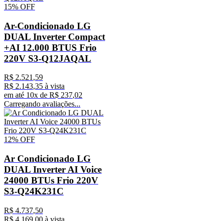
15%
OFF
Ar-Condicionado LG
DUAL Inverter Compact
+AI 12.000 BTUS Frio
220V S3-Q12JAQAL
R$
2
.
521
,
59
R$
2
.
143
,
35
à vista
em até
10
x de
R$
237
,
02
Carregando avaliações...
12%
OFF
Ar Condicionado LG
DUAL Inverter AI Voice
24000 BTUs Frio 220V
S3-Q24K231C
R$
4
.
737
,
50
R$
4
.
169
,
00
à vista