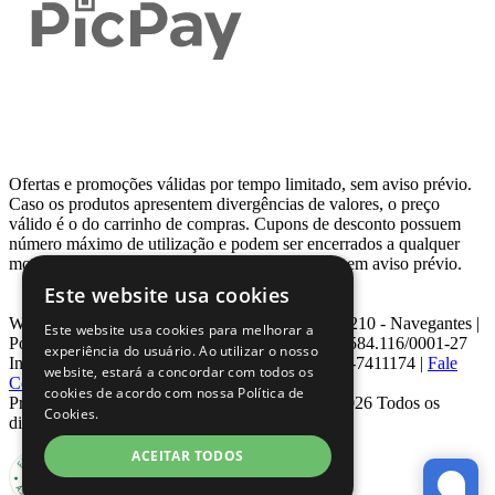
Ofertas e promoções válidas por tempo limitado, sem aviso prévio.
Caso os produtos apresentem divergências de valores, o preço
válido é o do carrinho de compras. Cupons de desconto possuem
número máximo de utilização e podem ser encerrados a qualquer
momento, de acordo com sua disponibilidade e sem aviso prévio.
Este website usa cookies
Webcontinental LTDA | Travessa Venezuela, Nº 210 - Navegantes |
Este website usa cookies para melhorar a
Porto Alegre - RS - CEP: 90.240-220 CNPJ: 08.584.116/0001-27
experiência do usuário. Ao utilizar o nosso
Inscrição Estadual: 0963171399 | Telefone: 0800-7411174 |
Fale
website, estará a concordar com todos os
Conosco
|
ouvidoria@webcontinental.com.br
cookies de acordo com nossa Política de
Proibida reprodução total ou parcial | © 2007 - 2026 Todos os
Cookies.
direitos reservados - WebContinental
ACEITAR TODOS