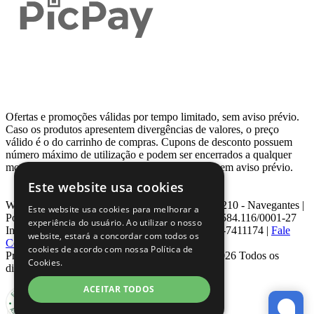
Ofertas e promoções válidas por tempo limitado, sem aviso prévio.
Caso os produtos apresentem divergências de valores, o preço
válido é o do carrinho de compras. Cupons de desconto possuem
número máximo de utilização e podem ser encerrados a qualquer
momento, de acordo com sua disponibilidade e sem aviso prévio.
Este website usa cookies
Webcontinental LTDA | Travessa Venezuela, Nº 210 - Navegantes |
Este website usa cookies para melhorar a
Porto Alegre - RS - CEP: 90.240-220 CNPJ: 08.584.116/0001-27
experiência do usuário. Ao utilizar o nosso
Inscrição Estadual: 0963171399 | Telefone: 0800-7411174 |
Fale
website, estará a concordar com todos os
Conosco
|
ouvidoria@webcontinental.com.br
cookies de acordo com nossa Política de
Proibida reprodução total ou parcial | © 2007 - 2026 Todos os
Cookies.
direitos reservados - WebContinental
ACEITAR TODOS