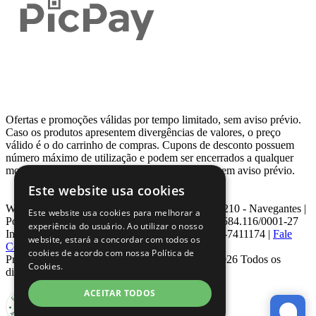
Ofertas e promoções válidas por tempo limitado, sem aviso prévio.
Caso os produtos apresentem divergências de valores, o preço
válido é o do carrinho de compras. Cupons de desconto possuem
número máximo de utilização e podem ser encerrados a qualquer
momento, de acordo com sua disponibilidade e sem aviso prévio.
Este website usa cookies
Webcontinental LTDA | Travessa Venezuela, Nº 210 - Navegantes |
Este website usa cookies para melhorar a
Porto Alegre - RS - CEP: 90.240-220 CNPJ: 08.584.116/0001-27
experiência do usuário. Ao utilizar o nosso
Inscrição Estadual: 0963171399 | Telefone: 0800-7411174 |
Fale
website, estará a concordar com todos os
Conosco
|
ouvidoria@webcontinental.com.br
cookies de acordo com nossa Política de
Proibida reprodução total ou parcial | © 2007 - 2026 Todos os
Cookies.
direitos reservados - WebContinental
ACEITAR TODOS