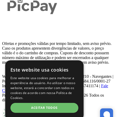
Ofertas e promoções válidas por tempo limitado, sem aviso prévio.
Caso os produtos apresentem divergências de valores, o preço
válido é o do carrinho de compras. Cupons de desconto possuem
número máximo de utilização e podem ser encerrados a qualquer
momento, de acordo com sua disponibilidade e sem aviso prévio.
Este website usa cookies
Webcontinental LTDA | Travessa Venezuela, Nº 210 - Navegantes |
Este website usa cookies para melhorar a
Porto Alegre - RS - CEP: 90.240-220 CNPJ: 08.584.116/0001-27
experiência do usuário. Ao utilizar o nosso
Inscrição Estadual: 0963171399 | Telefone: 0800-7411174 |
Fale
website, estará a concordar com todos os
Conosco
|
ouvidoria@webcontinental.com.br
cookies de acordo com nossa Política de
Proibida reprodução total ou parcial | © 2007 - 2026 Todos os
Cookies.
direitos reservados - WebContinental
ACEITAR TODOS