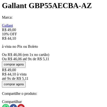
Gallant GBP55AECBA-AZ
Marca:
Gallant
R$
49
,
00
10%
OFF
R$
44
,
10
à vista no Pix ou Boleto
Ou
R$
46
,
06
(em
1
x no cartão)
Ou
R$
46
,
06
até
9
x de
R$
5
,
11
comprar agora
R$
49
,
00
R$
44
,
10
à vista
até
9
x de
R$
5
,
11
comprar agora
Compartilhe o produto:
Compartilhar