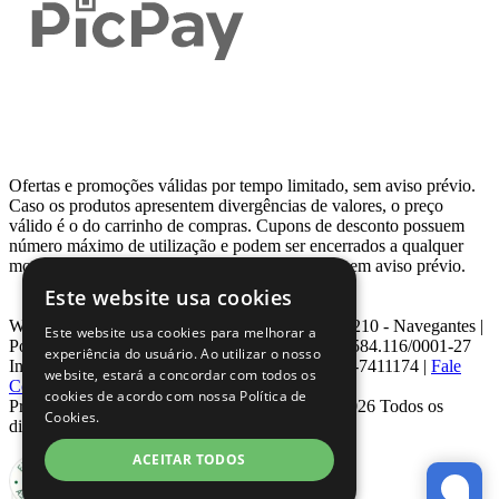
Ofertas e promoções válidas por tempo limitado, sem aviso prévio.
Caso os produtos apresentem divergências de valores, o preço
válido é o do carrinho de compras. Cupons de desconto possuem
número máximo de utilização e podem ser encerrados a qualquer
momento, de acordo com sua disponibilidade e sem aviso prévio.
Este website usa cookies
Webcontinental LTDA | Travessa Venezuela, Nº 210 - Navegantes |
Este website usa cookies para melhorar a
Porto Alegre - RS - CEP: 90.240-220 CNPJ: 08.584.116/0001-27
experiência do usuário. Ao utilizar o nosso
Inscrição Estadual: 0963171399 | Telefone: 0800-7411174 |
Fale
website, estará a concordar com todos os
Conosco
|
ouvidoria@webcontinental.com.br
cookies de acordo com nossa Política de
Proibida reprodução total ou parcial | © 2007 - 2026 Todos os
Cookies.
direitos reservados - WebContinental
ACEITAR TODOS