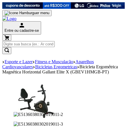
Entre ou cadastre-se
Esporte e Lazer
Fitness e Musculação
Aparelhos
Cardiovasculares
Bicicletas Ergometricas
Bicicleta Ergométrica
Magnética Horizontal Gallant Elite X (GBEV1HMGB-PT)