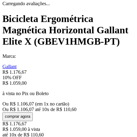
Carregando avaliações...
Bicicleta Ergométrica
Magnética Horizontal Gallant
Elite X (GBEV1HMGB-PT)
Marca:
Gallant
R$
1
.
176
,
67
10%
OFF
R$
1
.
059
,
00
à vista no Pix ou Boleto
Ou
R$
1
.
106
,
07
(em
1
x no cartão)
Ou
R$
1
.
106
,
07
até
10
x de
R$
110
,
60
comprar agora
R$
1
.
176
,
67
R$
1
.
059
,
00
à vista
até
10
x de
R$
110
,
60