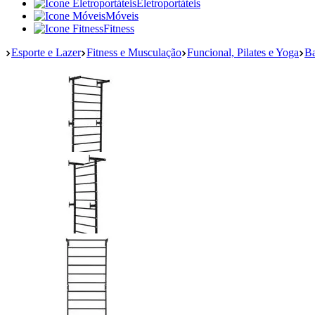
Eletroportáteis
Móveis
Fitness
Esporte e Lazer
Fitness e Musculação
Funcional, Pilates e Yoga
Ba