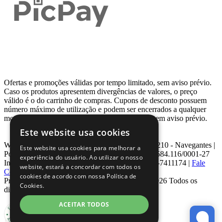
Ofertas e promoções válidas por tempo limitado, sem aviso prévio.
Caso os produtos apresentem divergências de valores, o preço
válido é o do carrinho de compras. Cupons de desconto possuem
número máximo de utilização e podem ser encerrados a qualquer
momento, de acordo com sua disponibilidade e sem aviso prévio.
Este website usa cookies
Webcontinental LTDA | Travessa Venezuela, Nº 210 - Navegantes |
Este website usa cookies para melhorar a
Porto Alegre - RS - CEP: 90.240-220 CNPJ: 08.584.116/0001-27
experiência do usuário. Ao utilizar o nosso
Inscrição Estadual: 0963171399 | Telefone: 0800-7411174 |
Fale
website, estará a concordar com todos os
Conosco
|
ouvidoria@webcontinental.com.br
cookies de acordo com nossa Política de
Proibida reprodução total ou parcial | © 2007 - 2026 Todos os
Cookies.
direitos reservados - WebContinental
ACEITAR TODOS