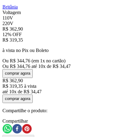
Britânia
Voltagem
110V
220V
R$
362
,
90
12%
OFF
R$
319
,
35
à vista no Pix ou Boleto
Ou
R$
344
,
76
(em
1
x no cartão)
Ou
R$
344
,
76
até
10
x de
R$
34
,
47
comprar agora
R$
362
,
90
R$
319
,
35
à vista
até
10
x de
R$
34
,
47
comprar agora
Compartilhe o produto:
Compartilhar