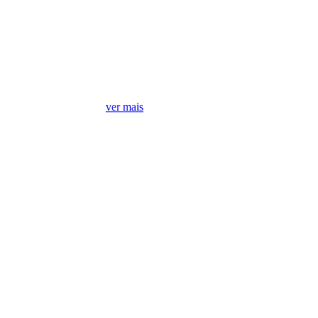
Móveis mais vendidos
ver mais