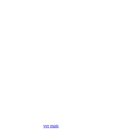
Móveis mais vendidos
ver mais