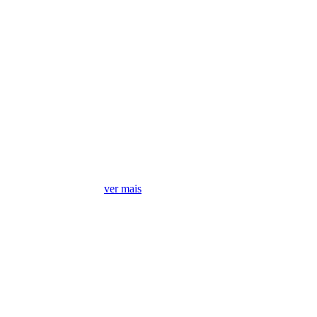
Treine com Economia
ver mais