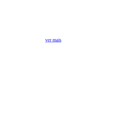
Móveis mais vendidos
ver mais